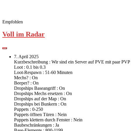
Empfohlen
Voll im Radar
7. April 2025
Kurzbeschreibung : Wir sind ein Server auf PVE mit paar PV
Loot : 0.1 bis 0.3
Loot-Respawn : 51-60 Minuten
Mechs? : On
Beeper? : On
Dropships Baseangriff : On
Dropships Mechs ersetzen : On
Dropships auf der Map : On
Dropships bei Bunkern : On
Puppets : 0-250
Puppets öffnen Türen : Nein
Puppets klettern durch Fenster : Nein
Baubeschränkungen : Ja
Base-Elemente : 800-1199