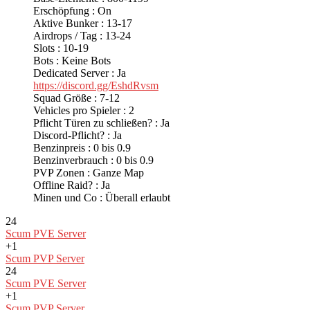
Erschöpfung : On
Aktive Bunker : 13-17
Airdrops / Tag : 13-24
Slots : 10-19
Bots : Keine Bots
Dedicated Server : Ja
https://discord.gg/EshdRvsm
Squad Größe : 7-12
Vehicles pro Spieler : 2
Pflicht Türen zu schließen? : Ja
Discord-Pflicht? : Ja
Benzinpreis : 0 bis 0.9
Benzinverbrauch : 0 bis 0.9
PVP Zonen : Ganze Map
Offline Raid? : Ja
Minen und Co : Überall erlaubt
24
Scum PVE Server
+1
Scum PVP Server
24
Scum PVE Server
+1
Scum PVP Server