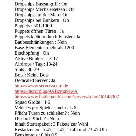
Dropships Baseangriff : On
Dropships Mechs ersetzen : On
Dropships auf der Map : On
Dropships bei Bunkern : On
Puppets : 501-1000
Puppets öffnen Türen : Ja
Puppets klettern durch Fenster : Ja
Baubeschränkungen : Nein
Base-Elemente : mehr als 1200
Erschöpfung : On
Aktive Bunker : 13-17
Airdrops / Tag : 13-24
Slots : 30-39
Bots : Keine Bots
Dedicated Server : Ja
https://www.server-scum.de
https://discord.gg/9ABzmg9JwA
https://www.battlemetrics.com/servers/scum/30148907
Squad Größe : 4-6
Vehicles pro Spieler : mehr als 6
Pflicht Türen zu schließen? : Nein
Discord-Pflicht? : Nein
Inhalt Starterpaket : 3 Pakete zur Wahl
Restartzeiten : 5.45, 11.45, 17.45 und 23.45 Uhr
Benzinpreis : 0 bis 0.9