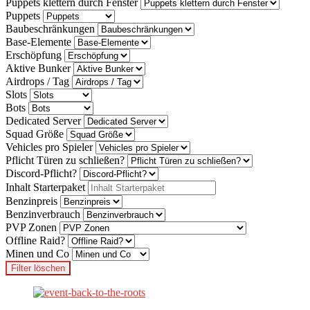
Puppets klettern durch Fenster
Puppets
Baubeschränkungen
Base-Elemente
Erschöpfung
Aktive Bunker
Airdrops / Tag
Slots
Bots
Dedicated Server
Squad Größe
Vehicles pro Spieler
Pflicht Türen zu schließen?
Discord-Pflicht?
Inhalt Starterpaket
Benzinpreis
Benzinverbrauch
PVP Zonen
Offline Raid?
Minen und Co
Filter löschen