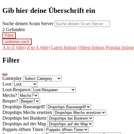
Gib hier deine Überschrift ein
Suche deinen Scum Server
2
Gefunden
Filter
sortieren nach
A to Z (title)
Z to A (title)
Latest listings
Oldest listings
Popular listing
Filter
Gameplay
Loot
Loot-Respawn
Mechs?
Beeper?
Dropships Baseangriff
Dropships Mechs ersetzen
Dropships bei Bunkern
Dropships auf der Map
Puppets öffnen Türen